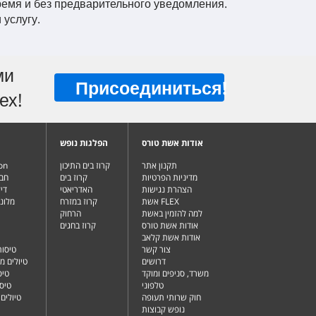
время и без предварительного уведомления.
услугу.
ми
Присоединиться
!
ех!
אודות אשת טורס
הפלגות נופש
תקנון אתר
קרוז בים התיכון
ion
מדיניות הפרטיות
קרוז בים
חבי
הצהרת נגישות
האדריאטי
די
אשת FLEX
קרוז במזרח
מלונ
למה להזמין באשת
הרחוק
אודות אשת טורס
קרוז בחגים
אודות אשת קלאב
צור קשר
טיסות
דרושים
טיולים מ
משרד, סניפים ומוקד
טיס
טלפוני
טיס
חוק שרותי תעופה
טיולים
נופש קבוצות