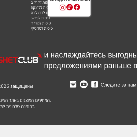
טיסות לקרקוב
טיסות ללרנקה
טיסות לברצלונה
טיסות לפראג
טיסות למדריד
טיסות לסלוניקי
и наслаждайтесь выгодн
предложениями раньше в
Следите за нам
7-2026 защищены
המחירים המוצגים באתר האינטרנט מתייחסים להזמנות המבוצעות דרך האתר בלבד.
בהזמנה טלפונית של טיסה סדירה יתווספו דמי טיפול בגובה של 25$ לנוסע.