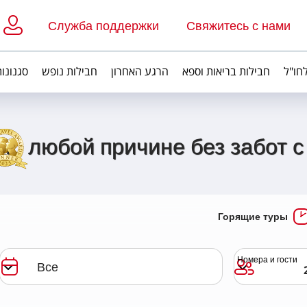
Служба поддержки
Свяжитесь с нами
חו"ל
חבילות בריאות וספא
הרגע האחרון
חבילות נופש
סגנונות
о любой причине без забот с
Горящие туры
Номера и гости