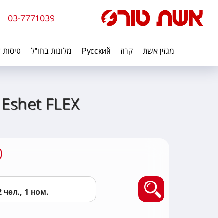
03-7771039
מגזין אשת
קרוז
Русский
מלונות בחו"ל
טיסות ל
 Eshet FLEX
Найти