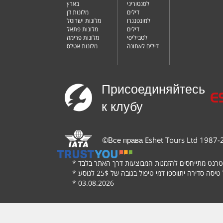
לסנטוריני
בארץ
דילים
מלונות דן
למונטנגרו
מלונות ישרוטל
דילים
מלונות פתאל
לטביליסי
מלונות פרימה
דילים לאתונה
מלונות אטלס
Присоединяйтесь
к клубу
©
Все права Eshet Tours Ltd 198
*
*
*
03.08.2026