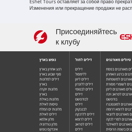
Eshet Tours оставляет за собой право прекра
Изменения или прекращение продажи не распр
Присоединяйтесь
к клубу
טיולים מאורגנים
דילים לחול
נופש בארץ
ים מאורגנים בפסח
דילים
רגע אחרון בארץ
רגנים ברגע האחרון
ללימסול
סוף שבוע בארץ
מאורגנים למשפחות
דילים ליוון
דילים למלונות
נים לשומרי מסורת
דילים ללונדון
בארץ
ולים מאורגנים ליפן
דילים לבטומי
מלונות יוקרה
ורגנים לפראג וינה
דילים
בארץ
בודפשט
לבודפשט
מלונות באילת
אורגנים למונטנגרו
דילים
טיסות לאילת
רגנים לרומא דרומה
לבנגקוק
מלונות ים המלח
ם מאורגנים לדובאי
דילים ללרנקה
דילים לאילת
אורגנים לסרי לנקה
דילים לרומא
מלון אלמא
מאורגנים לתאילנד
דילים לפראג
מלון גורדוניה
גנים בשפה הרוסית
דילים
אינדקס נופש