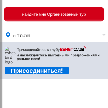
טיסות לחו"ל
מלונות בחו"ל
найдите мне Организованный тур
Русский
קרוז
о מונטנגרו
מגזין אשת
Присоединяйтесь к клубу
Служба поддержки
и наслаждайтесь выгодными предложениями
раньше всех!
форма Свяжитесь с нами
Присоединиться
!
условия
доступность
Следите за нами