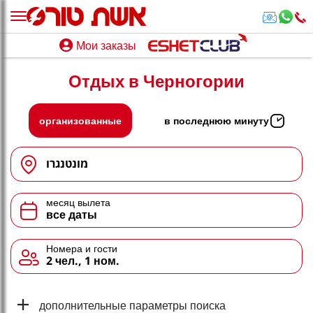
Мои заказы
Мои заказы
Отдых в Черногории
נופש בארץ
חופשה לפי סגנון
организованные
в последнюю минуту
מלונות באילת
מונטנגרו
טיולים מאורגנים
месяц вылета
סגנונות טיול
все даты
חבילות נופש
Номера и гости
2 чел., 1 ном.
הרגע האחרון
חבילות בריאות וספא
дополнительные параметры поиска