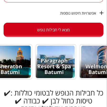
טיסות לחו"ל
מלונות בחו"ל
אפשרויות חיפוש נוספות
Русский
מצאו לי חבילות נופש
קרוז
מגזין אשת
שירות לקוחות
Paragraph
טופס צור קשר
Sheraton
Resort & Spa
Welmo
Batumi
Batumi
Batum
תקנון
נגישות
כל חבילות הנופש לבטומי כוללות :✔️
עקבו אחרינו
טיסות כחול לבן ✔️ כבודה ✔️