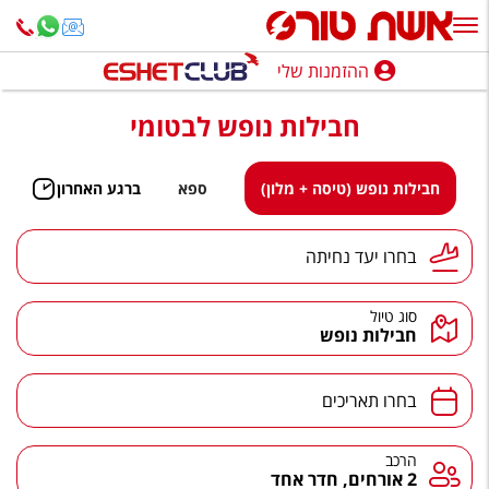
ההזמנות שלי
ההזמנות שלי
חבילות נופש לבטומי
נופש בארץ
חופשה לפי סגנון
חבילות נופש (טיסה + מלון)
ספא
ברגע האחרון
מלונות באילת
יעד נחיתה
בחרו יעד נחיתה
טיולים מאורגנים
סוג טיול
סגנונות טיול
חבילות נופש
חבילות נופש
תאריכים
בחרו תאריכים
הרגע האחרון
חבילות בריאות וספא
הרכב
הרכב
2 אורחים, חדר אחד