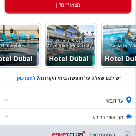
טיסות לחו"ל
מצאו לי מלון
מלונות בחו"ל
Русский
קרוז
Grand Plaza
Elite Byblos
Movenpick Media City
Stella Di Ma
מגזין אשת
otel Dubai
Hotel Dubai
Hotel Du
שירות לקוחות
יש לכם שאלה על חופשה בימי הקורונה?
לחצו כאן
טופס צור קשר
תקנון
על דובאי
נגישות
מזג אוויר בדובאי
עקבו אחרינו
הצטרפו למועדון