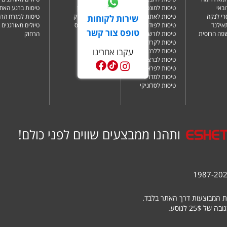
ובאי
טיסות למונטנגרו
מלונות בלונדון
טיסות ברגע האחר
רי לנקה
טיסות לאתונה
מלונות בניו יורק
טיסות למזרח הרח
שירות לקוחות
תאילנד
טיסות לפודגוריצה
מלונות בפאפוס
טיולים מאורגנים 
טופס צור קשר
שפה הרוסית
טיסות לורשה
הרחוק
טיסות לקרקוב
עקבו אחרינו
טיסות ללרנקה
טיסות לברצלונה
טיסות לפראג
טיסות למדריד
טיסות לסלוניקי
ותהנו ממבצעים שווים לפני כולם!
ת המבוצעות דרך האתר בלבד.
25 לנוסע.