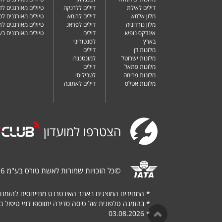
דילים לאילת
דילים ללרנקה
טיולים מאורגנים לד
מלון אלמא
דילים לרומא
טיולים מאורגנים לס
מלון גורדוניה
דילים לפראג
טיולים מאורגנים ל
אינדקס נופש
דילים
טיולים מאורגנים ב
בארץ
לסנטוריני
מלונות דן
דילים
מלונות ישרוטל
למונטנגרו
מלונות פתאל
דילים
מלונות פרימה
לטביליסי
מלונות אטלס
דילים לאתונה
הצטרפו למועדון
©
כל הזכויות שמורות לאשת טורס בע"מ 1987-2026
*
המחירים המוצגים באתר האינטרנט מתייחסים להזמנו
*
בהזמנה טלפונית של טיסה סדירה יתווספו דמי טיפול בגובה של $
03.08.2026
*