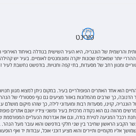
מטבע
פורינט
ית והרשמית של הונגריה, היא העיר השישית בגודלה באיחוד האירופי 
ההררי יותר שמאכלס שכונות יוקרה ומונומנטים לאומיים. בעיר יש קהילה י
וריים ומגוון רחב של מסעדות, בתי קפה וחנויות. בודפשט נחשבת לעיר זו
ים הוא אחד האתרים הפופולריים בעיר. במקום ניתן למצוא מגוון חנויות 
הר הדנובה, כך שרבים מהמלונות באזור מציעים גם נוף פסטורלי של הנהר.
שים מהווה גם הוא נקודה מרכזית בעיר ומשני צידיו ישנם אתרים פופולרי
ק ותחנת רכבל המגיעה לטירת בודה, וגם את אנדרטת הנעליים המפורסמת ש
 באורך של כ-350 מטרים, שהיה לגשר הקבע הראשון שחיבר בין שני חלקי בודפשט והוא עוב
שך אליו מקומיים ותיירים והוא מציע דוכני אוכל, עבודות יד ואף הופעות