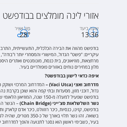
אזורי לינה מומלצים בבודפשט
שעה ביעד
מזג אוויר
28
°
13:36
בודפשט מהווה את הבירה הכלכלית, התעשייתית, התרבות
עיקריים: "פשט" הגדול, המישורי והמסחרי יותר ו"בודה", 
מרחצאות, מוזיאונים, בית כנסת, מונומנטים ואתרים היסט
מלון במחירים נוחים באזורים פופולריים בעיר.
איפה כדאי לישון בבודפשט?
מדרחוב ואצי (
Vaci Utca
) –
המדרחוב המרכזי ושוקק החי
גדול, דוכני מזון, מסעדות ובתי קפה והוא שוכן בקרבת נ
בודפשט שפעיל למעלה מ-150 שנה, המוזיאון הלאומי של הונגריה, קזינו, מסעדות רבות ומועדוני לילה, כך שזהו מיקום מושלם עבור מי שמעוניין שהכל יהיה במרחק הליכה מהמלון שלו.
גשר השלשלאות סצ'ייני (
Chain Bridge
)
– הגשר המר
בודפשט, קזינו, כנסיות, כיכר רוזוולט, כיכר אדם קלאר
בשואה. זהו גשר תלוי
בעיר, כשבימי ראשון הוא נסגר לתנועה והופך למדרחוב שמו