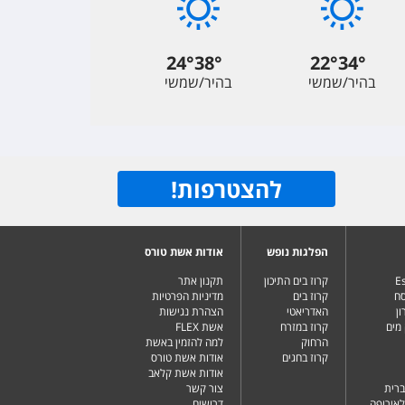
24
°
38
°
22
°
34
°
בהיר/שמשי
בהיר/שמשי
להצטרפות
!
הפלגות נופש
אודות אשת טורס
Es
קרוז בים התיכון
תקנון אתר
סח
קרוז בים
מדיניות הפרטיות
ן
האדריאטי
הצהרת נגישות
מים
קרוז במזרח
אשת FLEX
הרחוק
למה להזמין באשת
קרוז בחגים
אודות אשת טורס
אודות אשת קלאב
ברית
צור קשר
לאירופה
דרושים