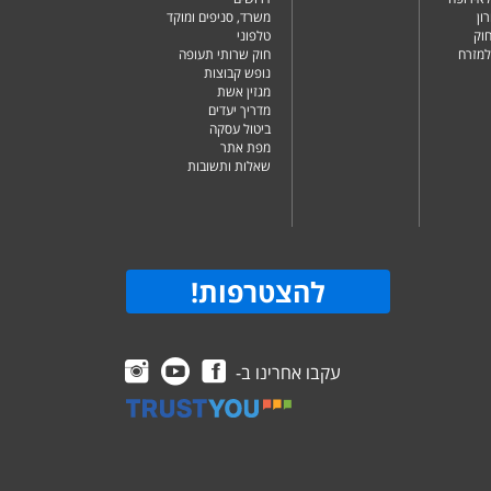
ון
משרד, סניפים ומוקד
וק
טלפוני
למזרח
חוק שרותי תעופה
נופש קבוצות
מגזין אשת
מדריך יעדים
ביטול עסקה
מפת אתר
שאלות ותשובות
להצטרפות
!
עקבו אחרינו ב-