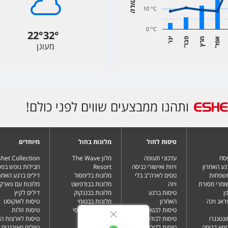
10 °C
0 °C
22
°
32
°
א
ר
מרץ
פ
ר
י
ו
מעונן
'
נ
'
ב
'
פ
ותהנו ממבצעים שווים לפני כולם!
טיסות לחול
מלונות בחול
מיוחדים
פסח
עדכוני תעופה
מלון The Wave
het Collection
גע האחרון
ויזות ואישורי כניסה
Resort
חבילות נופש בפ
משפחות
טסים לארה"ב בלי
מלונות בלימסול
דילים ברגע האחרו
שומרי מסורת
ויזה
מלונות בבודפשט
מלונות עם פארק 
ן
טיסות ברגע
מלונות בבנגקוק
דילים לקיץ
ראג וינה
האחרון
מלונות בבטומי
טיסות לאוקוסט
טיסות לבטומי
מלונות בטביליסי
טיסות זולות
ונטנגרו
טיסות לבודפשט
מלונות בברלין
טיסות לארצות ה
ומא דרומה
טיסות לדובאי
מלונות בדובאי
טיולים מאורגנים 