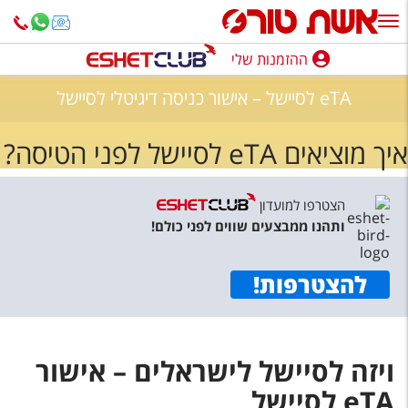
ההזמנות שלי
ההזמנות שלי
eTA לסיישל – אישור כניסה דיגיטלי לסיישל
נופש בארץ
איך מוציאים eTA לסיישל לפני הטיסה?
חופשה לפי סגנון
מלונות באילת
הצטרפו למועדון
ותהנו ממבצעים שווים לפני כולם!
טיולים מאורגנים
סגנונות טיול
להצטרפות
!
חבילות נופש
הרגע האחרון
ויזה לסיישל לישראלים – אישור
חבילות בריאות וספא
eTA לסיישל