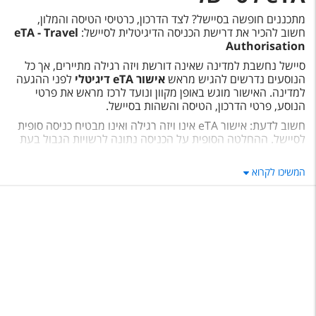
טיסות לחו"ל
מתכננים חופשה בסיישל? לצד הדרכון, כרטיסי הטיסה והמלון,
חשוב להכיר את דרישת הכניסה הדיגיטלית לסיישל:
eTA - Travel
מלונות בחו"ל
Authorisation
Русский
סיישל נחשבת למדינה שאינה דורשת ויזה רגילה מתיירים, אך כל
הנוסעים נדרשים להגיש מראש
אישור
eTA
דיגיטלי
לפני ההגעה
קרוז
למדינה. האישור מוגש באופן מקוון ונועד לרכז מראש את פרטי
הנוסע, פרטי הדרכון, הטיסה והשהות בסיישל
.
מגזין אשת
חשוב לדעת: אישור
eTA
אינו ויזה רגילה ואינו מבטיח כניסה סופית
לסיישל. ההחלטה הסופית על הכניסה נתונה לרשויות הגבול בעת
ההגעה
.
שירות לקוחות
המשיכו לקרוא
מה זה eTA לסיישל?
טופס צור קשר
eTA
לסיישל, או בשמו הרשמי
Travel Authorisation
,
הוא
תקנון
אישור נסיעה דיגיטלי שכל נוסע נדרש למלא לפני ההגעה למדינה
.
במסגרת הבקשה ממלאים פרטים אישיים, פרטי דרכון, פרטי טיסה
נגישות
ופרטי שהייה, ומצרפים מסמכים רלוונטיים. את האישור ניתן להגיש
באופן מקוון לפני הנסיעה, והוא נועד לאפשר לרשויות בסיישל
עקבו אחרינו
לקבל את פרטי הנוסעים מראש ולהיערך לכניסתם למדינה
.
האם ישראלים צריכים ויזה