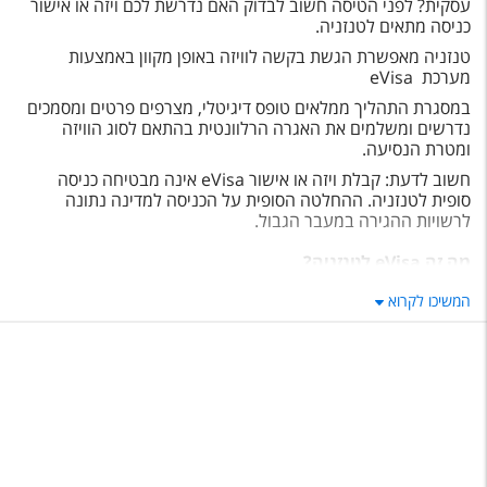
עסקית? לפני הטיסה חשוב לבדוק האם נדרשת לכם ויזה או אישור
טיסות לחו"ל
כניסה מתאים לטנזניה
.
מלונות בחו"ל
טנזניה מאפשרת הגשת בקשה לוויזה באופן מקוון באמצעות
מערכת
eVisa
Русский
במסגרת התהליך ממלאים טופס דיגיטלי, מצרפים פרטים ומסמכים
נדרשים ומשלמים את האגרה הרלוונטית בהתאם לסוג הוויזה
קרוז
ומטרת הנסיעה
.
חשוב לדעת: קבלת ויזה או אישור
eVisa
אינה מבטיחה כניסה
מגזין אשת
סופית לטנזניה. ההחלטה הסופית על הכניסה למדינה נתונה
לרשויות ההגירה במעבר הגבול
.
שירות לקוחות
מה זה eVisa לטנזניה?
טופס צור קשר
eVisa
לטנזניה היא ויזה אלקטרונית שניתן להגיש עבורה בקשה
המשיכו לקרוא
באופן מקוון לפני הנסיעה. המערכת מיועדת לאפשר לנוסעים
תקנון
למלא את פרטי הבקשה, לשלם אונליין ולהגיש את המסמכים
הנדרשים לבדיקה של רשויות ההגירה בטנזניה
.
נגישות
האישור מתאים לסוגי נסיעה שונים, בהם תיירות, עסקים או מעבר
דרך טנזניה, בהתאם לסוג הוויזה הנבחר ולתנאי הרשויות
.
עקבו אחרינו
האם ישראלים צריכים ויזה לטנזניה?
ישראלים המתכננים להיכנס לטנזניה נדרשים לבדוק מראש את