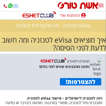
ההזמנות שלי
ההזמנות שלי
eVisa לטנזניה - ויזה אלקטרונית לטנזניה
נופש בארץ
איך מוציאים eVisa לטנזניה ומה חשוב
חופשה לפי סגנון
לדעת לפני הטיסה?
מלונות באילת
טיולים מאורגנים
הצטרפו למועדון
ותהנו ממבצעים שווים לפני כולם!
סגנונות טיול
חבילות נופש
להצטרפות
!
הרגע האחרון
ויזה לטנזניה לישראלים – אישור eVisa לטנזניה
חבילות בריאות וספא
מתכננים טיול לטנזניה, ספארי בסרנגטי, חופשה בזנזיבר או נסיעה