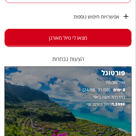
טיסות לחו"ל
מלונות בחו"ל
אפשרויות חיפוש נוספות
Русский
מצאו לי טיול מאורגן
קרוז
מגזין אשת
הצעות נבחרות
שירות לקוחות
פורטוגל
טופס צור קשר
טיול מובטח
8
ימים
(
31/08
-
24/08
)
תקנון
בהדרכת
משה ביאזי
נגישות
€
1,599
ליחיד בהרכב זוגי
עקבו אחרינו