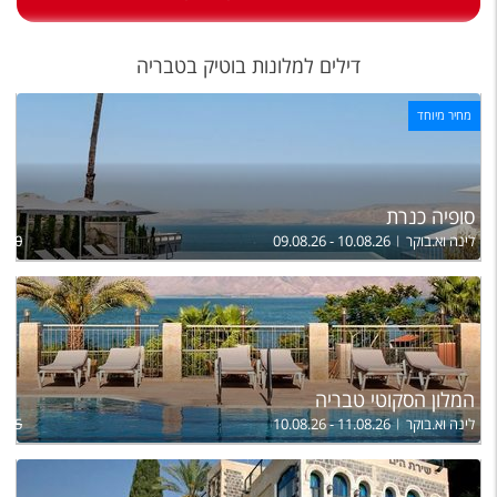
טיסות לחו"ל
מלונות בחו"ל
דילים למלונות בוטיק בטבריה
Русский
מחיר מיוחד
קרוז
מגזין אשת
סופיה כנרת
לינה וא.בוקר
09.08.26 - 10.08.26
,500
שירות לקוחות
טופס צור קשר
תקנון
נגישות
המלון הסקוטי טבריה
לינה וא.בוקר
10.08.26 - 11.08.26
,845
עקבו אחרינו