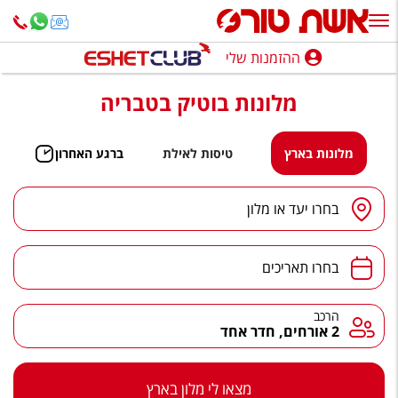
ההזמנות שלי
ההזמנות שלי
מלונות בוטיק בטבריה
נופש בארץ
חופשה לפי סגנון
מלונות בארץ
טיסות לאילת
ברגע האחרון
מלונות באילת
יעד
/
מלון
בחרו יעד או מלון
טיולים מאורגנים
תאריכים
סגנונות טיול
בחרו תאריכים
חבילות נופש
הרכב
הרכב
2 אורחים, חדר אחד
הרגע האחרון
חבילות בריאות וספא
מצאו לי מלון בארץ