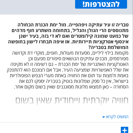
להצטרפות
!
טבריה זו עיר עתיקה ויפהפייה. מול ימת הכנרת הכחולה
מתנוססים הרי הגולן והגליל, בתחומה משתרע חוף מדהים
של כמעט שמונה קילומטרים ואם לא די בזה, בעיר ישנן
אינסוף אטרקציות תיירותיות. אז איפה תבחרו לישון בחופשה
המושלמת בטבריה?
מקומות בילוי ליליים, מסעדות מעולות, חופים, מוקדי דת וקדושה
מפורסמים, מבנים עתיקים הנושאים סיפורים מפעם וכן
האטרקציות האתגריות של ימת הכנרת – גם רשימה זו לא מקיפה
את שלל האפשרויות שמציעה העיר. אבל אם רצונכם הוא להתפנק
באמת ולמצות עד תום את החוויה באחת מערי הנפש הפופולריות
בישראל, אין כל ספק שמלונות בוטיק בטבריה יספקו לכם את
הסחורה – כאן תמצאו מלונות מסוגננים שאין בשום מקום אחר.
חוויה יוקרתית וייחודית שאין בשום
מקום אחר
המשיכו לקרוא
טבריה זו אינה עיר רגילה, זוהי העיר היחידה הממוקמת לחופי אגם
הכנרת. טבריה נוסדה עוד בשנת עשרים לספירה, ומאז עברה אין
סוף מהמורות וסיפורים שהפכו אותה לשילוב עשיר בין היסטוריה