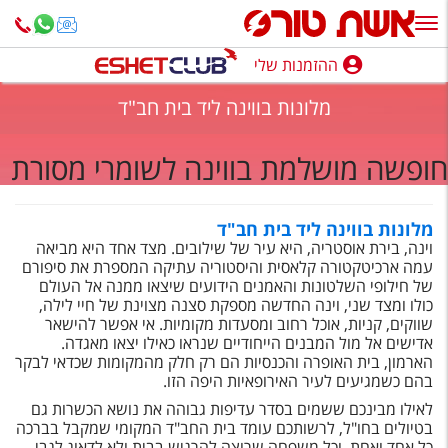
ההזמנות שלי
ההזמנות שלי
מלונות בווינה ליד בית חב"ד
נופש בארץ
חופשה מושלמת בווינה לשומרי מסורת
חופשה לפי סגנון
מלונות באילת
מלונות בווינה ליד בית חב"ד
וינה, בירת אוסטריה, היא עיר של שילובים. מצד אחד היא מביאה
טיולים מאורגנים
עמה ארכיטקטורה קלאסית והיסטוריה עתיקה המספרת את סיפורם
של חילופי השלטונות והאמנים הידועים שיצאו ממנה אל העולם
סגנונות טיול
כולו ומצד שני, וינה החדשה מספקת סצנה מצוינת של חיי לילה,
שווקים, קניות, אוכל רחוב ומסעדות מקומיות. אי אפשר להישאר
חבילות נופש
אדישים אל מול המבנים הייחודיים שנראו כאילו יצאו מאגדה.
הארמון, בית האופרה והכנסיות הם רק חלק מהמקומות שכדאי לבקר
הרגע האחרון
בהם כשמגיעים לעיר האירופאיות היפה הזו.
לאילו מבינכם ששמים בסדר עדיפות גבוהה את נושא הכשרות גם
חבילות בריאות וספא
בטיולים בחו"ל, לרשותכם עומד בית החב"ד המקומי שמקבל בברכה
כל אחד ואחת, וכל משפחה שרוצה להרגיש בבית ולא לדאוג לגבי