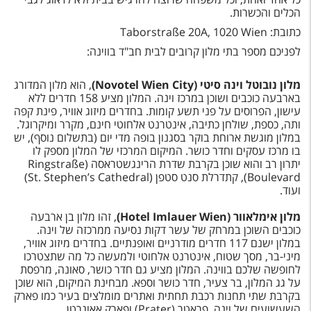
טיסות לחו"ל
הכלים והכשרות.
כתובת:
Taborstraße 20A, 1020 Wien
מלונות בחו"ל
לפניכם מספר בתי מלון קרובים לבית חב"ד בווינה:
Русский
מלון נובוטל וינה סיטי (
Novotel Wien City
)
, הוא מלון המדורג
קרוז
בארבעה כוכבים ושוכן במרכז וינה. המלון מציע 158 חדרים ללא
עישון, הפרוסים על פני תשע קומות. בחדרים מיזוג אוויר, פינת קפה
מגזין אשת
ותה, כספת, שולחן כתיבה, אינטרנט אלחוטי חינם, מקרר ומיקרוגל.
במלון מוגשת ארוחת בוקר בסגנון בופה מדי יום (בתשלום נוסף), יש
בו מרכז עסקים וחדר כושר. המיקום המרכזי של המלון מספק לו
שירות לקוחות
יתרון רב והוא שוכן בקרבת שדרת הרינגשטראסה (Ringstraße
Boulevard), קתדרלת סנט סטפן (St. Stephen’s Cathedral)
טופס צור קשר
ועוד.
תקנון
מלון אימלאוור (
Hotel Imlauer Wien
)
, זהו מלון בן ארבעה
כוכבים השוכן במרחק של עשר דקות נסיעה ממרכזה של וינה.
נגישות
במלון ישנם 117 חדרים מודרניים ואופנתיים. בחדרים מיזוג אוויר,
מיני-בר, מסך שטוח, אינטרנט אלחוטי ולמעשה כל מה שתצטרכו
לחופשה שלכם בווינה. המלון מציע גם חדר כושר, סאונה, מרפסת
עקבו אחרינו
על גג המלון, בר צעיר, חדר כושר וספא. מבחינת המיקום, הוא שוכן
בקרבת שתי תחנות רכבת תחתית ואתרים מומלצים בעיר כמו פארק
השעשועים של וינה, פראטר (Prater) ופארק אאוגרטן