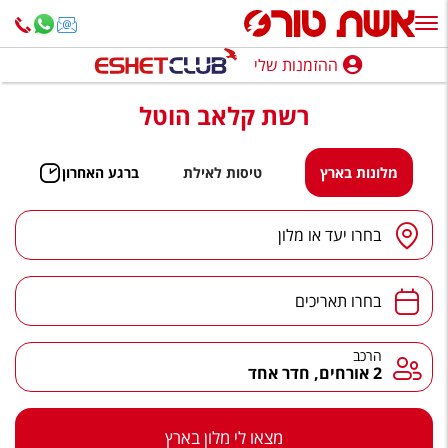
ההזמנות שלי
ההזמנות שלי
רשת קלאב הוטל
נופש בארץ
חופשה לפי סגנון
מלונות בארץ
טיסות לאילת
ברגע האחרון
מלונות באילת
יעד
/
מלון
בחרו יעד או מלון
טיולים מאורגנים
תאריכים
סגנונות טיול
בחרו תאריכים
חבילות נופש
הרכב
הרכב
2 אורחים, חדר אחד
הרגע האחרון
חבילות בריאות וספא
מצאו לי מלון בארץ