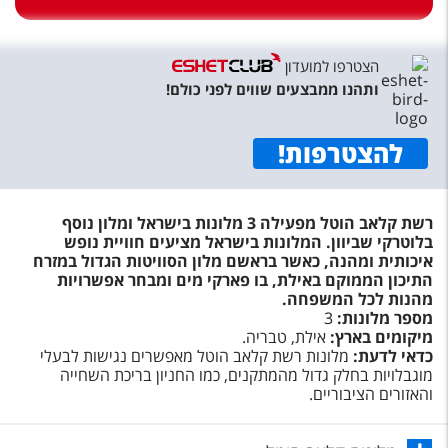
טיסות לחו"ל
מלונות בחו"ל
הצטרפו למועדון
Русский
ותהנו ממבצעים שווים לפני כולם!
קרוז
להצטרפות
!
מגזין אשת
רשת קלאב הוטל מפעילה 3 מלונות בישראל ומלון נוסף
שירות לקוחות
בלוטרקי שביוון. המלונות בישראל מציעים חוויית נופש
איכותית ומהנה, כאשר בראשם מלון הסוויטות הגדול במזרח
טופס צור קשר
התיכון הממוקם באילת, בו פארקי מים ומבחר אפשרויות
מהנות לכל המשפחה.
תקנון
מספר מלונות:
3
מיקומים בארץ:
אילת, טבריה.
נגישות
כדאי לדעת:
מלונות רשת קלאב הוטל מאפשרים נגישות לבעלי
מוגבלויות בחלק גדול מהמתקנים, כמו החניון בריכת השחייה
עקבו אחרינו
והאזורים הציבוריים.