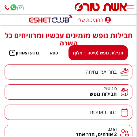
ההזמנות שלי
ההזמנות שלי
חבילות נופש מזמינים עכשיו ומרוויחים כל
נופש בארץ
השנה
חופשה לפי סגנון
חבילות נופש (טיסה + מלון)
ספא
ברגע האחרון
מלונות באילת
יעד נחיתה
בחרו יעד נחיתה
טיולים מאורגנים
סוג טיול
סגנונות טיול
חבילות נופש
חבילות נופש
תאריכים
בחרו תאריכים
הרגע האחרון
חבילות בריאות וספא
הרכב
הרכב
2 אורחים, חדר אחד