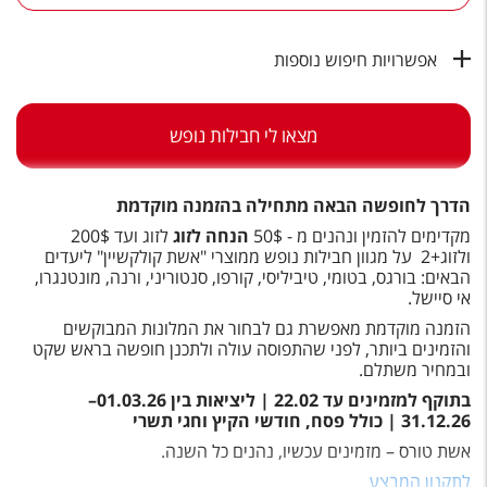
טיסות לחו"ל
מלונות בחו"ל
אפשרויות חיפוש נוספות
Русский
מצאו לי חבילות נופש
קרוז
מגזין אשת
הדרך לחופשה הבאה מתחילה בהזמנה מוקדמת
מקדימים להזמין ונהנים מ - 50$
הנחה לזוג
לזוג ועד 200$
שירות לקוחות
ולזוג+2 על מגוון חבילות נופש ממוצרי "אשת קולקשיין" ליעדים
הבאים: בורגס, בטומי, טיביליסי, קורפו, סנטוריני, ורנה, מונטנגרו,
טופס צור קשר
אי סיישל.
הזמנה מוקדמת מאפשרת גם לבחור את המלונות המבוקשים
תקנון
והזמינים ביותר
,
לפני שהתפוסה עולה ולתכנן חופשה בראש שקט
ובמחיר משתלם
.
נגישות
בתוקף למזמינים עד 22.02 | ליציאות בין 01.03.26–
31.12.26 | כולל פסח, חודשי הקיץ וחגי תשרי
עקבו אחרינו
אשת טורס – מזמינים עכשיו, נהנים כל השנה
.
לתקנון המבצע