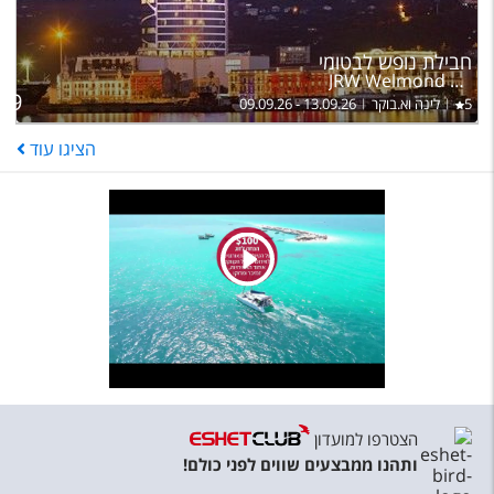
ל
חבילת נופש לבטומי
בה
JRW Welmond Hotel & Casino Batumi
59
5
לינה וא.בוקר
09.09.26 - 13.09.26
הציגו
עוד
הצטרפו למועדון
ותהנו ממבצעים שווים לפני כולם!