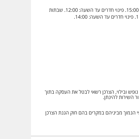
מים א' - ו': הגעה למלון החל מהשעה: 13:00 (לא תתאפשר כניסה מוקדמת בשער המלון), קבלת חדרים החל מהשעה: 15:00. פינוי חדרים עד השעה: 12:00. שבתות
 מרחוק של שירותי הארחה, נופש ובילוי, הצרכן רשאי לבטל את העסקה בתוך
 בשיעור שלא יעלה על 5% או 100 שקלים ממחיר כל חדר, לפי הנמוך מביניהם במקרים בהם חוק הגנת הצרכן