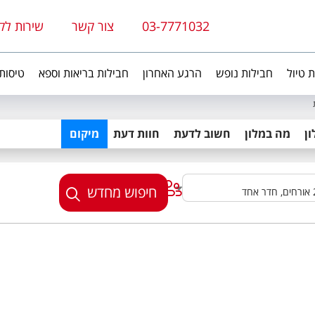
03-7771032
צור קשר
שירות לק
ת טיול
חבילות נופש
הרגע האחרון
חבילות בריאות וספא
טיסות
ן
מה במלון
חשוב לדעת
חוות דעת
מיקום
חיפוש מחדש