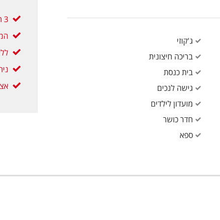
3 תשלומים ללא ריבית
המח
ג'קוזי
ללא
בריכה חיצונית
נית
בית כנסת
אצל
גישה לנכים
מועדון לילדים
חדר כושר
ספא