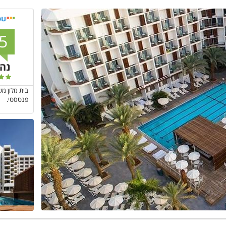
5
נה
בית מלון מש
פנטסטי.